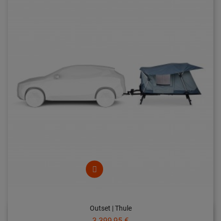
Outset | Thule
Prix
3 399,95 €