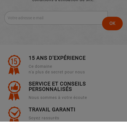
15 ANS D'EXPÉRIENCE
Ce domaine
n'a plus de secret pour nous
SERVICE ET CONSEILS
PERSONNALISÉS
Nous sommes à votre écoute
TRAVAIL GARANTI
Soyez rassurés
en venant chez nous !