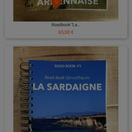
Roadbook "La...
Prix
65,00 €