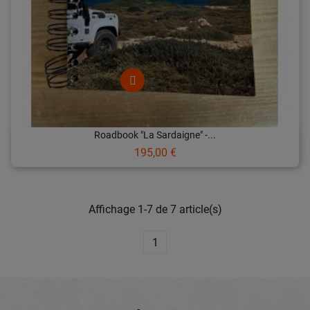
Roadbook "La Sardaigne" -...
Prix
195,00 €
Affichage 1-7 de 7 article(s)
1