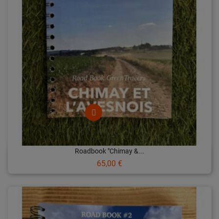
Roadbook "Chimay &...
Prix
65,00 €