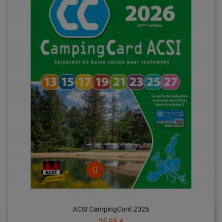
ACSI CampingCard 2026
Prix
25,95 €