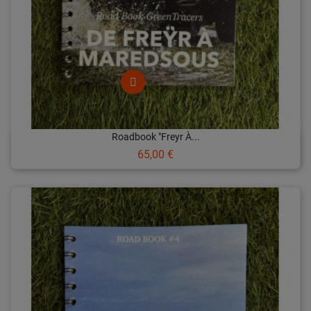
Roadbook "Freyr À...
Prix
65,00 €