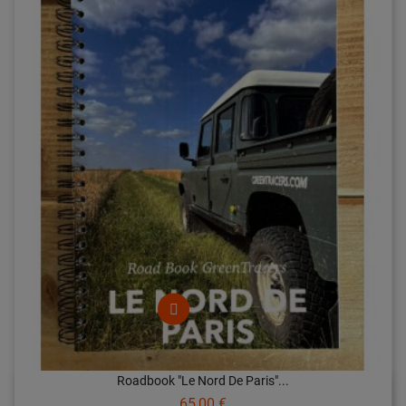
Roadbook "Le Nord De Paris"...
Prix
65,00 €