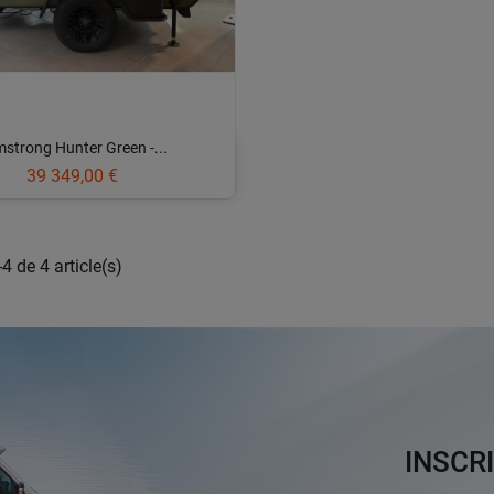
strong Hunter Green -...
Prix
39 349,00 €
4 de 4 article(s)
INSCR