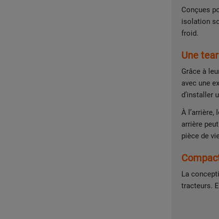
Conçues pou
isolation s
froid.
Une tear
Grâce à leu
avec une ex
d’installer 
À l’arrière,
arrière peu
pièce de vi
Compacte
La concept
tracteurs. 