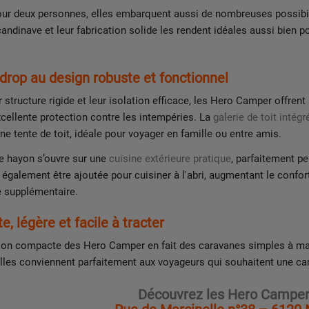
r deux personnes, elles embarquent aussi de nombreuses possibilit
candinave et leur fabrication solide les rendent idéales aussi bien 
drop au design robuste et fonctionnel
r structure rigide et leur isolation efficace, les Hero Camper offr
cellente protection contre les intempéries. La
galerie de toit intégr
une tente de toit, idéale pour voyager en famille ou entre amis.
 le hayon s’ouvre sur une
cuisine extérieure pratique
, parfaitement p
t également être ajoutée pour cuisiner à l'abri, augmentant le confor
e supplémentaire.
, légère et facile à tracter
ion compacte des Hero Camper en fait des caravanes simples à ma
Elles conviennent parfaitement aux voyageurs qui souhaitent une car
Découvrez les Hero Camper