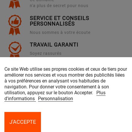
n'a plus de secret pour nous
SERVICE ET CONSEILS
PERSONNALISÉS
Nous sommes à votre écoute
TRAVAIL GARANTI
Soyez rassurés
en venant chez nous !
Ce site Web utilise ses propres cookies et ceux de tiers pour
améliorer nos services et vous montrer des publicités liées
PRODUITS & SERVICES
à vos préférences en analysant vos habitudes de
navigation. Pour donner votre consentement à son
NOTRE SOCIÉTÉ
utilisation, appuyez sur le bouton Accepter.
Plus
d'informations
Personnalisation
CONTACTEZ-NOUS
J'ACCEPTE