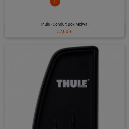
Thule - Conduit Box Midwall
Prix
57,00 €