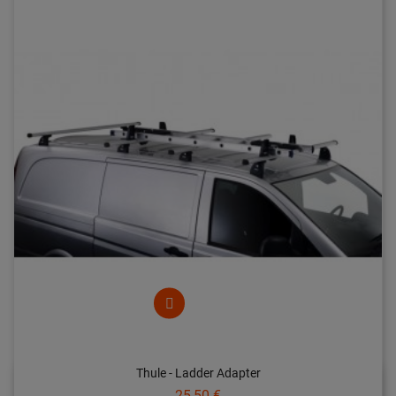
Thule - Ladder Adapter
Prix
25,50 €