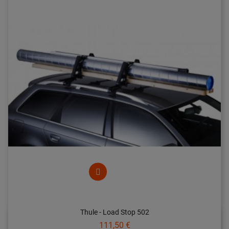
Thule - Load Stop 502
Prix
111,50 €