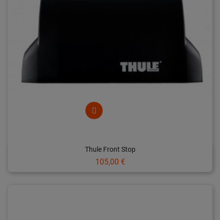
Thule Front Stop
Prix
105,00 €