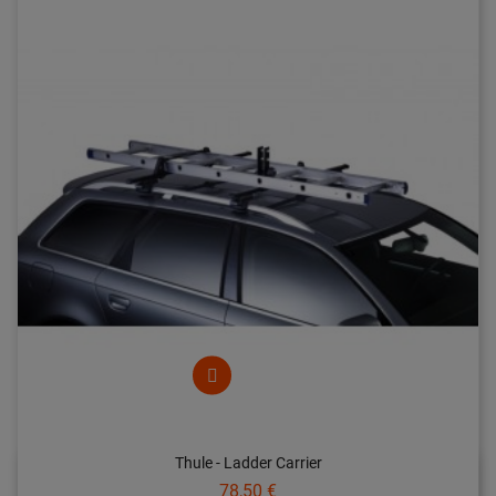
Thule - Ladder Carrier
Prix
78,50 €