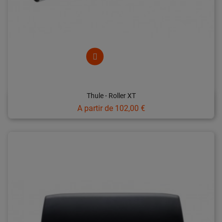
Thule - Roller XT
Prix
A partir de
102,00 €