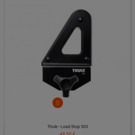
Thule - Load Stop 503
Prix
48,50 €