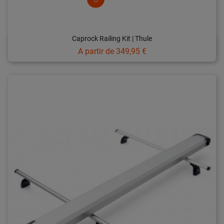
Caprock Railing Kit | Thule
Prix
A partir de
349,95 €