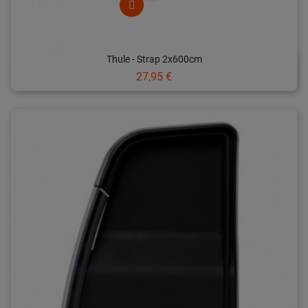
Thule - Strap 2x600cm
Prix
27,95 €