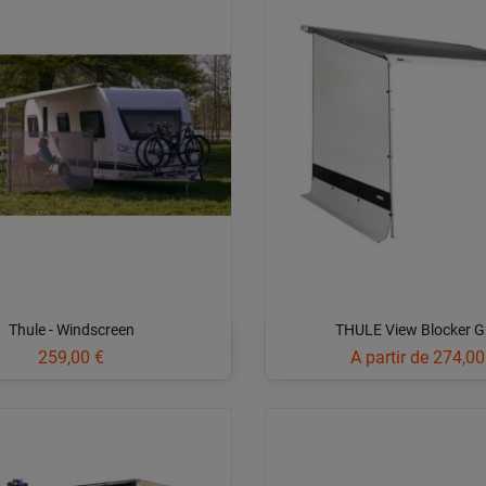
Thule - Windscreen
THULE View Blocker G2
Prix
Prix
259,00 €
A partir de
274,00