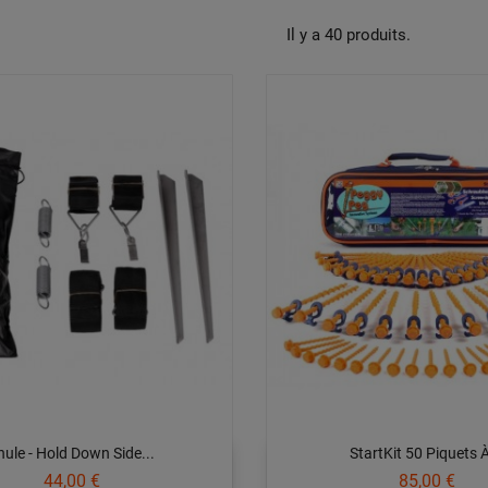
Il y a 40 produits.
hule - Hold Down Side...
StartKit 50 Piquets À
Prix
Prix
44,00 €
85,00 €