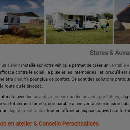
Stores & Auve
 un
auvent
installé sur votre véhicule permet de créer un
véritable 
fficace contre le soleil, la pluie et les intempéries ; et lorsqu’il es
me être
chauffé
pour plus de confort. Ce sont des solutions pratique
la route ou le bivouac.
onfondre avec les
auvents à arceaux
ou les
auvents gonflables
, dis
e vie totalement fermée, comparable à une véritable extension habit
r un
déploiement rapide
tout en offrant un espace couvert confortab
tion en atelier & Conseils Personnalisés