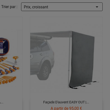

Trier par :
Prix, croissant
...
Façade D'auvent EASY OUT |...
Prix
A partir de
95,00 €