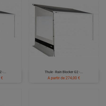
 -...
Thule - Rain Blocker G2 -...
Prix
 €
A partir de
274,00 €