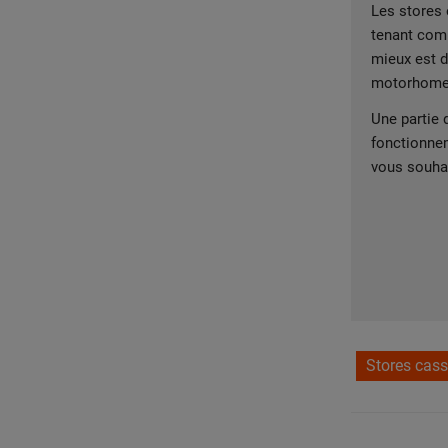
Les stores 
tenant comp
mieux est d
motorhome, 
Une partie
fonctionnem
vous souha
Stores cass