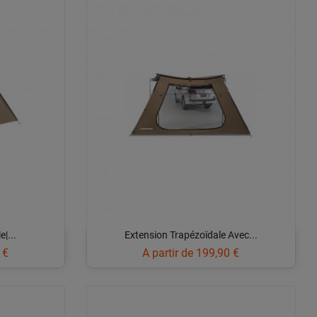
|...
Extension Trapézoïdale Avec...
Prix
 €
A partir de
199,90 €