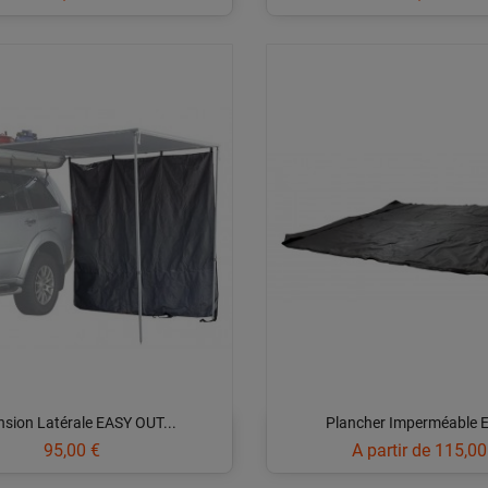
nsion Latérale EASY OUT...
Plancher Imperméable E
Prix
Prix
95,00 €
A partir de
115,00