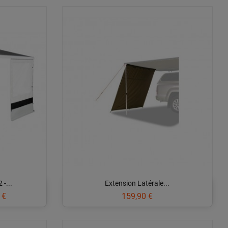
 -...
Extension Latérale...
Prix
 €
159,90 €