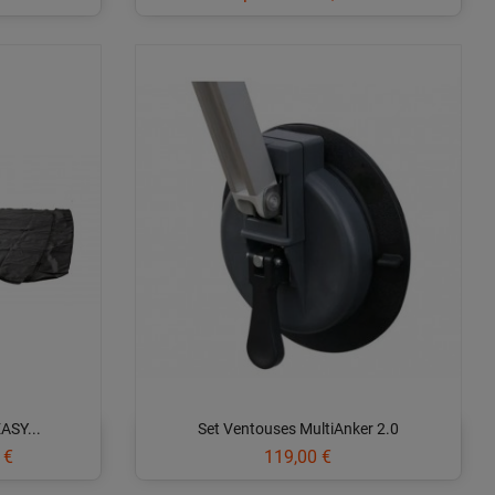
ASY...
Set Ventouses MultiAnker 2.0
Prix
 €
119,00 €