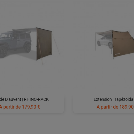
de D'auvent | RHINO-RACK
Extension Trapézoïdale
Prix
Prix
A partir de
179,90 €
A partir de
189,90