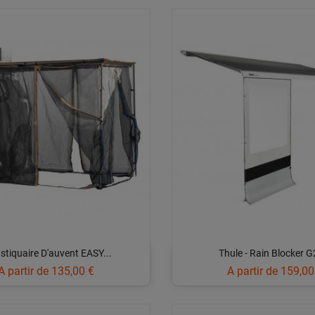
tiquaire D'auvent EASY...
Thule - Rain Blocker G2
Prix
Prix
A partir de
135,00 €
A partir de
159,00