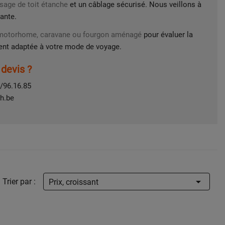
sage de toit étanche
et un câblage sécurisé. Nous veillons à
tante.
e motorhome, caravane ou fourgon aménagé
pour évaluer la
ment adaptée à votre mode de voyage.
devis ?
/96.16.85
h.be

Trier par :
Prix, croissant