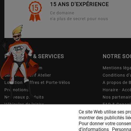
15 ANS D'EXPÉRIENCE
Ce domaine
n'a plus de secret pour nous
PRODUITS & SERVICES
NOTRE SO
Shop & Showroom
Mentions lég
Services & Tarif Atelier
Conditions d'u
Location Coffres et Porte-Vélos
A propos de 
Promotions
Horaire · Acc
Nouveaux produits
Nos partenai
Véhicules de loisirs
FAQ & Consei
Ce site Web utilise ses pr
Plan du site
montrer des publicités li
Pour donner votre consen
d'informations
Personna