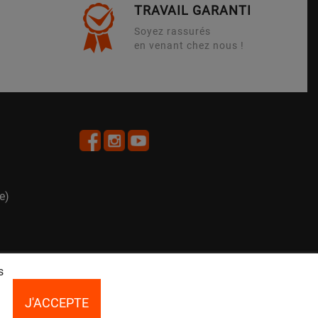
TRAVAIL GARANTI
Soyez rassurés
en venant chez nous !
e)
s
J'ACCEPTE