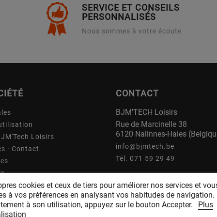
SERVICE ET CONSEILS
PERSONNALISÉS
Nous sommes à votre écoute
CIÉTÉ
CONTACT
BJM'TECH Loisirs
ales
Rue de Marcinelle 38
tilisation
6120 Nalinnes-Haies (Belgiqu
BJM'Tech Loisirs
info@bjmtech.be
ès · Contact
Tél. 071 59 29 49
res
ls
TVA BE 0759.421.017
opres cookies et ceux de tiers pour améliorer nos services et vou
Banque : BE50 6451 0613 5718
ées à vos préférences en analysant vos habitudes de navigation.
tement à son utilisation, appuyez sur le bouton Accepter.
Plus
lisation