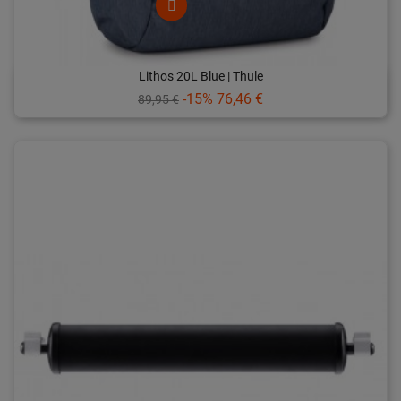
Lithos 20L Blue | Thule
Prix
Prix
-15%
76,46 €
89,95 €
de
base