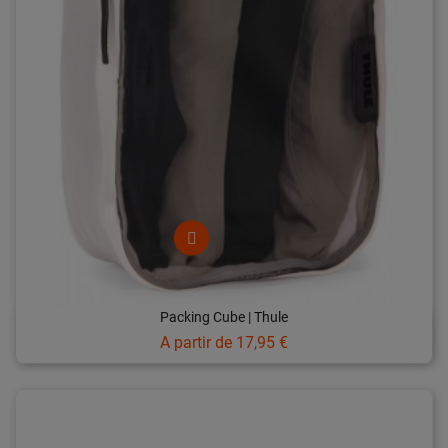
Packing Cube | Thule
Prix
A partir de
17,95 €