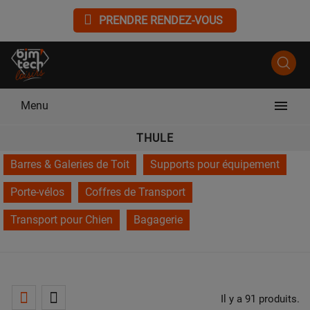
PRENDRE RENDEZ-VOUS

Menu
THULE
Barres & Galeries de Toit
Supports pour équipement
Porte-vélos
Coffres de Transport
Transport pour Chien
Bagagerie
Il y a 91 produits.