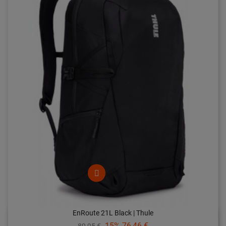
EnRoute 21L Black | Thule
Prix
Prix
-15%
76,46 €
89,95 €