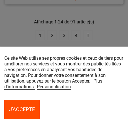
de
base
Affichage 1-24 de 91 article(s)
1
2
3
4
Ce site Web utilise ses propres cookies et ceux de tiers pour
améliorer nos services et vous montrer des publicités liées
INSCRIPTION À LA NEWSLETTER
à vos préférences en analysant vos habitudes de
navigation. Pour donner votre consentement à son
utilisation, appuyez sur le bouton Accepter.
Plus
Vous pouvez vous désinscrire à tout moment. Vous
d'informations
Personnalisation
trouverez pour cela nos informations de contact dans les
conditions d'utilisation du site.
J'ACCEPTE