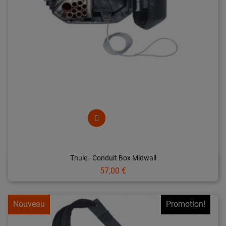
Thule - Conduit Box Midwall
Prix
57,00 €
Nouveau
Promotion!