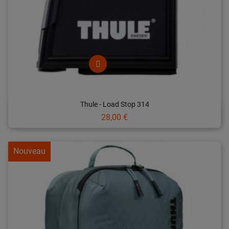
Thule - Load Stop 314
Prix
28,00 €
Nouveau