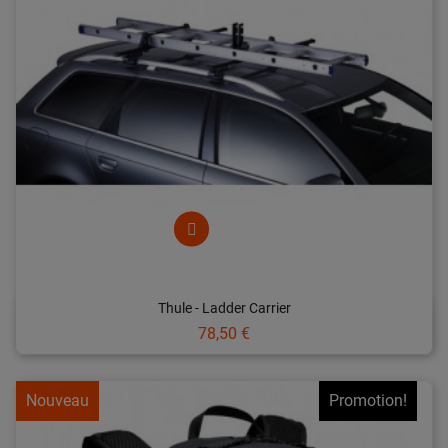
Thule - Ladder Carrier
Prix
78,50 €
Nouveau
Promotion!