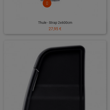
Thule - Strap 2x600cm
Prix
27,95 €