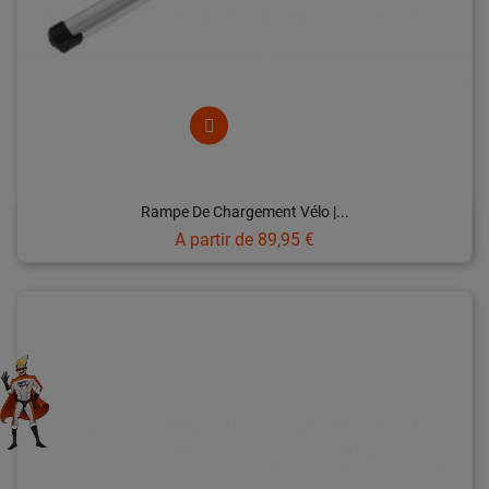
Rampe De Chargement Vélo |...
Prix
A partir de
89,95 €