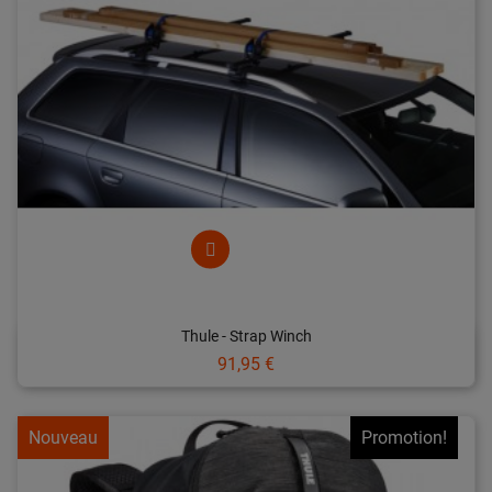
Thule - Strap Winch
Prix
91,95 €
Nouveau
Promotion!