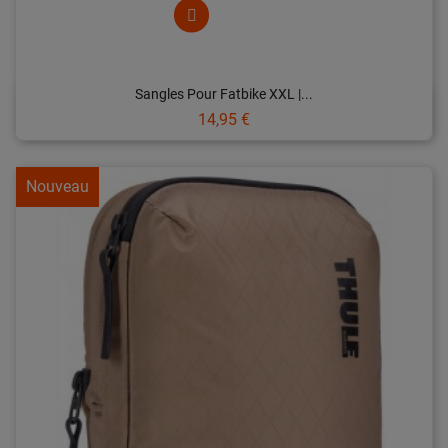
Sangles Pour Fatbike XXL |...
Prix
14,95 €
Nouveau