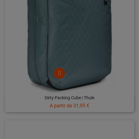
Dirty Packing Cube | Thule
Prix
A partir de
31,95 €