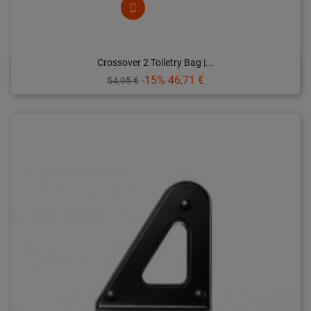
Crossover 2 Toiletry Bag |...
Prix
Prix
-15%
46,71 €
54,95 €
de
base