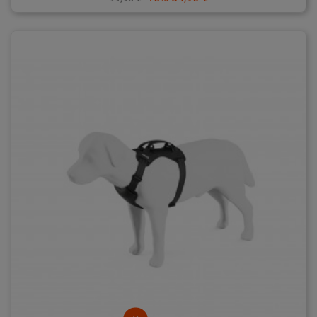
de
base