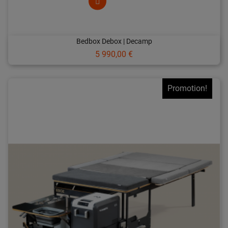
Bedbox Debox | Decamp
Prix
5 990,00 €
Promotion!