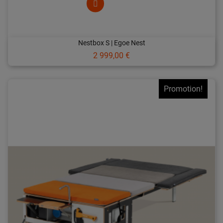
Nestbox S | Egoe Nest
Prix
2 999,00 €
Promotion!