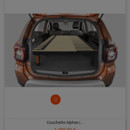
Couchette Alphee |...
Prix
1 390,00 €