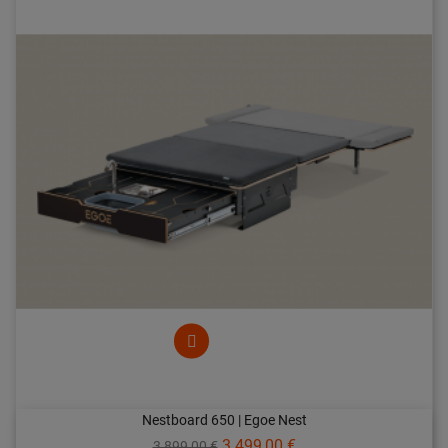
Nestboard 650 | Egoe Nest
Prix
Prix
3 499,00 €
3 899,00 €