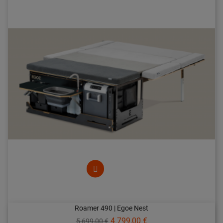
Roamer 490 | Egoe Nest
Prix
Prix
4 799,00 €
5 699,00 €