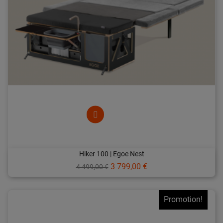
Hiker 100 | Egoe Nest
Prix
Prix
3 799,00 €
4 499,00 €
de
base
Promotion!