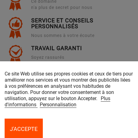
Ce domaine
n'a plus de secret pour nous
SERVICE ET CONSEILS
PERSONNALISÉS
Nous sommes à votre écoute
TRAVAIL GARANTI
Soyez rassurés
en venant chez nous !
Ce site Web utilise ses propres cookies et ceux de tiers pour
améliorer nos services et vous montrer des publicités liées
PRODUITS & SERVICES
à vos préférences en analysant vos habitudes de
navigation. Pour donner votre consentement à son
NOTRE SOCIÉTÉ
utilisation, appuyez sur le bouton Accepter.
Plus
d'informations
Personnalisation
CONTACTEZ-NOUS
J'ACCEPTE