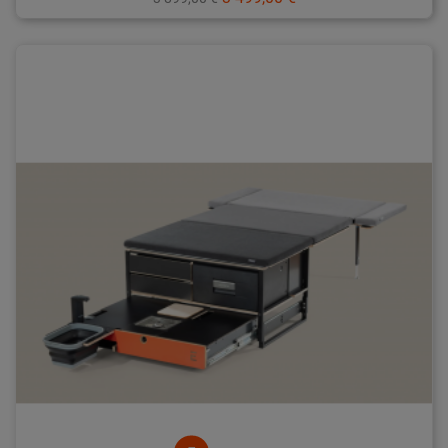
de
base