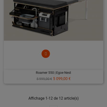
Roamer 550 | Egoe Nest
Prix
Prix
5 099,00 €
5 999,00 €
de
base
Affichage 1-12 de 12 article(s)