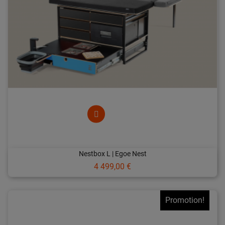
Nestbox L | Egoe Nest
Prix
4 499,00 €
Promotion!