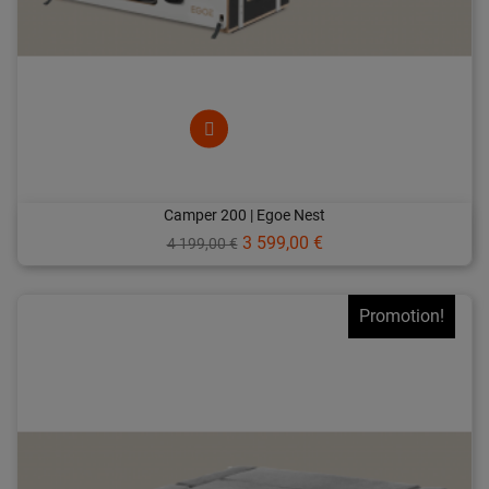
Camper 200 | Egoe Nest
Prix
Prix
3 599,00 €
4 199,00 €
de
base
Promotion!