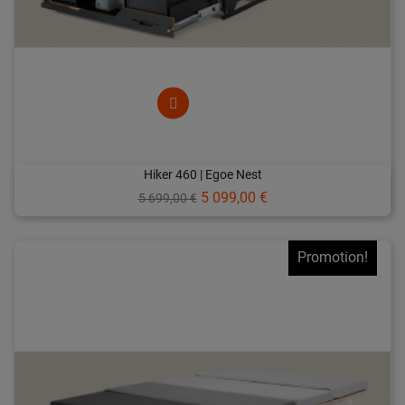
Hiker 460 | Egoe Nest
Prix
Prix
5 099,00 €
5 699,00 €
de
base
Promotion!