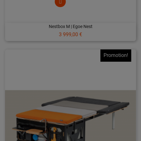
Nestbox M | Egoe Nest
Prix
3 999,00 €
Promotion!