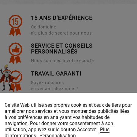
15 ANS D'EXPÉRIENCE
Ce domaine
n'a plus de secret pour nous
SERVICE ET CONSEILS
PERSONNALISÉS
Nous sommes à votre écoute
TRAVAIL GARANTI
Soyez rassurés
en venant chez nous !
Ce site Web utilise ses propres cookies et ceux de tiers pour
PRODUITS & SERVICES
améliorer nos services et vous montrer des publicités liées
à vos préférences en analysant vos habitudes de
NOTRE SOCIÉTÉ
navigation. Pour donner votre consentement à son
utilisation, appuyez sur le bouton Accepter.
Plus
d'informations
Personnalisation
CONTACTEZ-NOUS