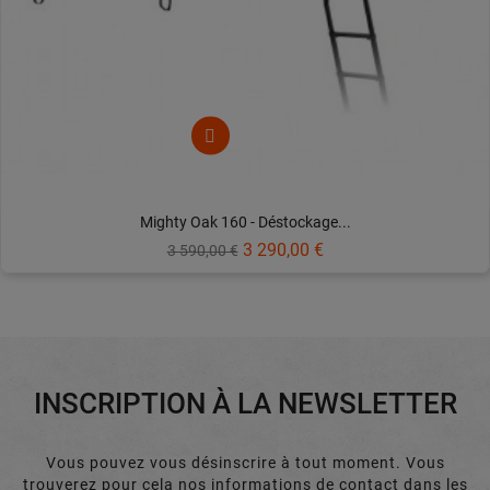
Mighty Oak 160 - Déstockage...
Prix
Prix
3 290,00 €
3 590,00 €
de
base
INSCRIPTION À LA NEWSLETTER
Vous pouvez vous désinscrire à tout moment. Vous
trouverez pour cela nos informations de contact dans les